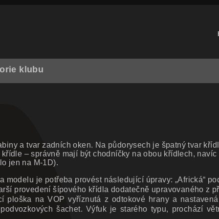
orie klubu
iny a tvar zadních oken. Na půdorysech je špatný tvar kříd
 křídle – správně mají být chodníčky na obou křídlech, navíc 
lo jen na M-1D).
Na modelu je potřeba provést následující úpravy: „Africká“ 
starší provedení šípového křídla dodatečně upravovaného z 
vací ploška na VOP vyříznutá z odtokové hrany a nastavená
podvozkových šachet. Výfuk je starého typu, prochází vět