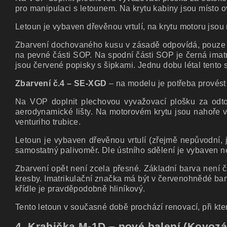
pro manipulaci s letounem. Na krytu kabiny jsou místo 
Letoun je vybaven dřevěnou vrtulí, na krytu motoru jsou 
Zbarvení dochovaného kusu v zásadě odpovídá, pouze v
na pevné části SOP. Na spodní části SOP je černá imat
jsou červené popisky s šipkami. Jednu dobu létal tento 
Zbarvení č.4 – SE-XGD
– na modelu je potřeba provést 
Na VOP doplnit plechovou vyvažovací plošku za odto
aerodynamické lišty. Na motorovém krytu jsou nahoře v
venturiho trubice.
Letoun je vybaven dřevěnou vrtulí (zřejmě nepůvodní, j
samostatný palivoměr. Dle ústního sdělení je vybaven n
Zbarvení opět není zcela přesné. Základní barva není 
kresby. Imatrikulační značka má být v červenohnědé ba
křídle je pravděpodobně hliníkový.
Tento letoun v současné době prochází renovací, při kt
4. Krabička M-1D – nové balení (Kovoz