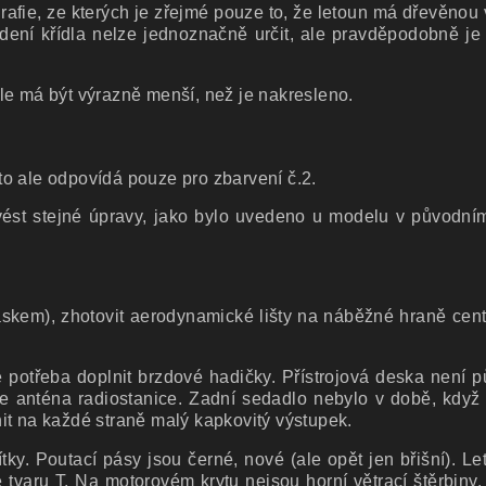
rafie, ze kterých je zřejmé pouze to, že letoun má dřevěnou 
ení křídla nelze jednoznačně určit, ale pravděpodobně je
le má být výrazně menší, než je nakresleno.
to ale odpovídá pouze pro zbarvení č.2.
vést stejné úpravy, jako bylo uvedeno u modelu v původní
páskem), zhotovit aerodynamické lišty na náběžné hraně ce
 potřeba doplnit brzdové hadičky. Přístrojová deska není p
e anténa radiostanice. Zadní sedadlo nebylo v době, když j
it na každé straně malý kapkovitý výstupek.
tky. Poutací pásy jsou černé, nové (ale opět jen břišní). 
 tvaru T. Na motorovém krytu nejsou horní větrací štěrbiny