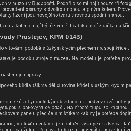
ven v muzeu v Budapešti. Podařilo se mi najít pouze tři fotog
 provedení ostruhy s dvojitou nohou a plným kolem. Proved
olanty řízení jsou novějšího tvaru s rovnou spodní hranou.
ce na kolech mají být červené. Imatrikulační značka na kříd
ávody Prostějov, KPM 0148)
o v tovární podobě s úzkým krycím plechem na spoji křídel, 
stavuje podobu stroje z muzea. Na modelu je potřeba pro
 následující úpravy:
ípového křídla (šikmá dělicí rovina křídel s úzkým krycím 
varem disků a hydraulickými brzdami, na podvozkové nohy je
výstupek s pákovými ovladači. Na hřbetě trupu za kabinou j
lechovém panelu před čelním štítkem kabiny je potřeba dopln
hranou, na levém volantu je doplněn výstupek s dvěma tlačí
ženou manžetou. Pitotova trubice je novějšího provedení ve