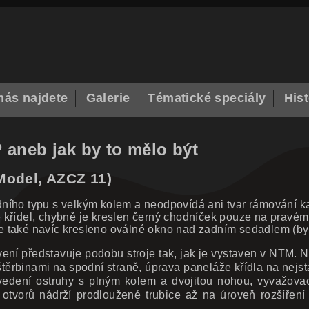
nás najdete
Galerie
Tématické speciály
Hist
 aneb jak by to mělo být
Model, AZCZ 11)
ího typu s velkým kolem a neodpovídá ani tvar rámování kab
tě křídel, chybně je kreslen černý chodníček pouze na pravém
 také navíc kresleno oválné okno nad zadním sedadlem (by
vení představuje podobu stroje tak, jak je vystaven v NTM. 
štěrbinami na spodní straně, úprava paneláže křídla na nej
 provedení ostruhy s plným kolem a dvojitou nohou, vyvažo
otvorů nádrží prodloužené trubice až na úroveň rozšíření 