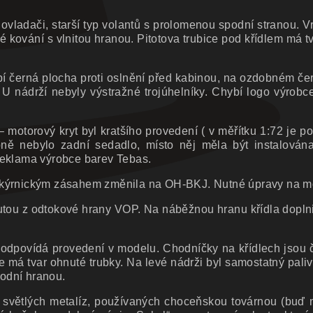
 ovladači, starší typ volantů s prolomenou spodní stranou. Vr
kování s vlnitou hranou. Pitotova trubice pod křídlem má tv
bí černá plocha proti oslnění před kabinou, na ozdobném č
. U nádrží nebyly výstražné trojúhelníky. Chybí logo výrob
motorový kryt byl kratšího provedení ( v měřítku 1:72 je pot
ně nebylo zadní sedadlo, místo něj měla být instalován
 reklama výrobce barev Tebas.
lakýrnickým zásahem změnila na OH-BKJ. Nutné úpravy na m
říznutou z odtokové hrany VOP. Na náběžnou hranu křídla dopl
což odpovídá provedení v modelu. Chodníčky na křídlech jsou
á tvar ohnuté trubky. Na levé nádrži byl samostatný paliv
podní hranou.
ze světlých metalíz, používaných choceňskou továrnou (bu