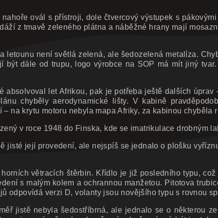
 nahoře ovál s přístroji, dole čtvercový výstupek s pákovými
ndáží z tmavě zeleného plátna a náběžné hrany mají mosazné 
a letounu není světlá zelená, ale šedozelená metalíza. Chy
ají být dále od trupu, logo výrobce na SOP má mít jiný tvar
absolvoval let Afrikou, pak je potřeba ještě dalších úprav – 
plánu chyběly aerodynamické lišty. V kabině pravděpodob
í – na krytu motoru nebyla mapa Afriky, za kabinou chyběla
zený v roce 1948 do Finska, kde se imatrikulace drobným 
ně jisté její provedení, ale nejspíš se jednalo o plošku vy
 horních větracích štěrbin. Křídlo je již posledního typu, 
ení s malým kolem a ochrannou manžetou. Pitotova trubice m
ojů odpovídá verzi D, volanty jsou novějšího typu s rovnou s
měř jistě nebyla šedostříbrná, ale jednalo se o některou 