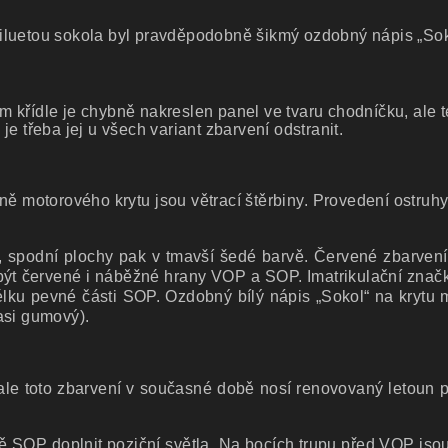
siluetou sokola byl pravděpodobně šikmý ozdobný nápis „Sok
m křídle je chybně nakreslen panel ve tvaru chodníčku, ale 
e třeba jej u všech variant zbarvení odstranit.
ě motorového krytu jsou větrací štěrbiny. Provedení ostruh
é, spodní plochy pak v tmavší šedé barvě. Červené zbarve
 být červené i náběžné hrany VOP a SOP. Imatrikulační znač
élku pevné části SOP. Ozdobný bílý nápis „Sokol“ na krytu 
asi gumový).
, ale toto zbarvení v současné době nosí renovovaný letoun
 SOP doplnit poziční světla. Na bocích trupu před VOP js