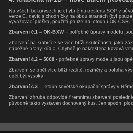
Na všech bokorysech je chybně nakreslena SOP v původ
verze C, navíc s chodníčky na obou stranách (byl pouze
vyvažovací ploška, použitá pouze na letounu OK-CSR.
Zbarvení č.1 – OK-BXW
– potřebné úpravy modelu jsou
Zbarvení na krabičce se více blíží skutečnosti, jako 
náběžné hrany křídla. Chybně je nakreslena kovová vrt
Zbarvení č.2 – 5008
- potřebné úpravy modelu jsou opět
Zbarvení se opět více blíží realitě, rozměry a poloha 
opět být vysoká.
Zbarvení č.3
– letoun sovětské okupační správy v Němec
Zbarvení zhruba odpovídá firemnímu zbarvení posledníc
původně takto vystaven dochovaný kus. Jen spodní ploch