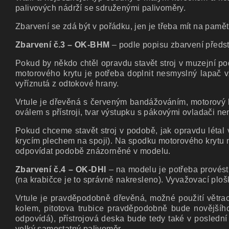
palivových nádrží se sdruženými palivoměry.
Zbarvení se zdá být v pořádku, jen je třeba mít na pamět
Zbarvení č.3 – OK-BHM
– podle popisu zbarvení předs
Pokud by někdo chtěl opravdu stavět stroj v muzejní po
motorového krytu je potřeba doplnit nesmyslný lapač v
vyříznutá z odtokové hrany.
Vrtule je dřevěná s červeným bandážováním, motorový kryt
oválem s přístroji, tvar výstupku s pákovými ovladači n
Pokud chceme stavět stroj v podobě, jak opravdu létal 
krycím plechem na spoji). Na spodku motorového krytu n
odpovídat podobě znázorněné v modelu.
Zbarvení č.4 – OK-DHI
– na modelu je potřeba provést
(na krabičce je to správně nakresleno). Vyvažovací plo
Vrtule je pravděpodobně dřevěná, možné použití větrací
kolem, pitotova trubice pravděpodobně bude novějšího
odpovídá), přístrojová deska bude tedy také v poslední
velký samostatný palivoměr.