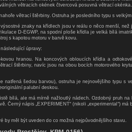
oválných větracích okének čtvercová posuvná větrací okénka
nahoře větrací štěrbiny. Ostruha je posledního typu s velkým
ýsostné znaky na křídlech jsou v reálu o něco menší, než 
rikulace D-EGWP, na spodní ploše křídla je velká bílá imat
stroj s kapotou motoru v barvě kovu.
následující úpravy:
kovou hranou. Na koncových obloucích křídla a odtokové 
ětrací štěrbiny, navíc jsou na obou bocích motorového kryt
e natřená šedou barvou), ostruha je nejnovějšího typu s ve
eoriginální palubní deskou.
čistě bílá, ale má mírně nažloutlý nádech. Ozdobný pruh na
rvě. Černý nápis „EXPERIMENT“ (nikoli „experimental“) má 
eré by měl být uveden do co možná nejpůvodnějšího stavu.
ávody Prostějov, KPM 0156)