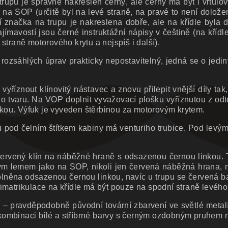
rupu je správně nakreslen černý, ale černý má být i vrtulo
 na SOP (určitě byl na levé straně, na pravé to není dolože
ční značka na trupu je nakreslena dobře, ale na křídle byl
Zajímavostí jsou černé instruktážní nápisy v češtině (na k
straně motorového krytu a nejspíš i další).
z rozsáhlých úprav prakticky nepostavitelný, jedná se o j
a, vyříznout klínovitý nástavec a znovu přilepit vnější díly
o tvaru. Na VOP doplnit vyvažovací plošku vyříznutou z odt
kou. Výfuk je vyveden štěrbinou za motorovým krytem.
 pod čelním štítkem kabiny má venturiho trubice. Pod levým 
ervený klín na náběžné hraně s odsazenou černou linkou. 
 lemem jako na SOP, nikoli jen červená náběžná hrana, nav
lněna odsazenou černou linkou, navíc u trupu se červená bar
matrikulace na křídle má být pouze na spodní straně levého 
vení – pravděpodobně původní tovární zbarvení ve světlé m
mbinaci bílé a stříbrné barvy s černým ozdobným pruhem na t