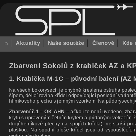
⌂
Aktuality
Naše soutěže
Členové
Kde 
Zbarvení Sokolů z krabiček AZ a KP
1. Krabička M-1C – původní balení (AZ 
Na všech bokorysech je chybně kreslena ostruha posledn
šípem, dělicí rovina křídel odpovídající poslední varian
hliníkového plechu s jemným vzorkem. Na půdorysech je
Zbarvení č.1 – OK-AHN
– ačkoli to není uvedeno, zbar
krytu s upraveným čelním krytem a přidanými větracími 
(trojúhelníkové plechy na spojích křídla), nejstarší
ploškou. Na spodní ploše křídel jsou od vypouštěcích 
motorovým krytem.