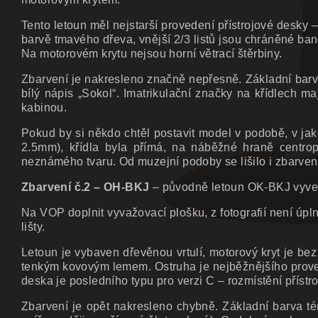
Tento letoun měl nejstarší provedení přístrojové desky –
barvě tmavého dřeva, vnější 2/3 listů jsou chráněné ba
Na motorovém krytu nejsou horní větrací štěrbiny.
Zbarvení je nakresleno značně nepřesně. Základní barv
bílý nápis „Sokol“. Imatrikulační značky na křídlech m
kabinou.
Pokud by si někdo chtěl postavit model v podobě, v jaké 
2.5mm), křídla byla přímá, na náběžné hraně centro
neznámého tvaru. Od muzejní podoby se lišilo i zbarven
Zbarvení č.2 – OH-BKJ
– původně letoun OK-BKJ vyve
Na VOP doplnit vyvažovací plošku, z fotografií není úpl
lišty.
Letoun je vybaven dřevěnou vrtulí, motorový kryt je bez
tenkým kovovým lemem. Ostruha je nejběžnějšího proved
deska je posledního typu pro verzi C – rozmístění přístr
Zbarvení je opět nakresleno chybně. Základní barva té