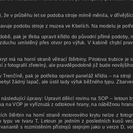
i, že v průběhu let se podoba stroje mírně měnila, v dřívějš
tavuje podobu stroje z muzea ve Kbelích. Na modelu je potře
době, pak je třeba upravit křídlo do původní přímé podoby, 
zduchu umístěný přes otvor pro výfuk. V kabině chybí prav
 má na horní straně větrací štěrbiny. Pitotova trubice je st
ení z fotografií zřetelný, ale pravděpodobně již bude nověj
v Trenčíně, pak je potřeba opravit paneláž křídla – na stro
ebyl žádný lapač, ale ústil tady výfuk běžného typu. Zbarv
 následující úpravy: Upravit dělicí rovinu na SOP – letoun 
ška na VOP je vyříznutá z odtokové hrany, na náběžnou hranu
ch štěrbin na horní straně motorového krytu nelze z fotogra
 typu ve tvaru T. Letoun je jedním z posledních kusů ver
 variantě s rozmístěním přístrojů stejným jako u verze D, v