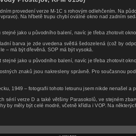
ním provedení verze M-1C s rohovým odlehčením. Na půdory
 vpravo). Na hřbetě trupu chybí oválné okno nad zadním sed
 stejné jako u původního balení, navíc je třeba zhotovit ok
základní barva je zde uvedena světlá šedozelená (což by od
ule – má být dřevěná. SOP má být vysoká.
 stejné jako u původního balení, navíc je třeba zhotovit o
výsostných znaků jsou nakresleny správně. Pro současnou pod
ku, 1949 – fotografii tohoto letounu jsem nikde nenašel a p
h sérií verze D a také většiny Parasokolů, ve stejném zba
y by měly být celé modré, včetně křídla i VOP. Na některýc