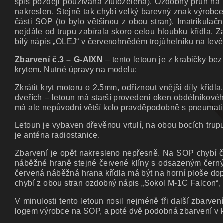
spíš později používaná žlutozelená). Ozdobný pruh na t
nakreslen. Stejně tak chybí velký barevný znak výrobce
části SOP (to bylo většinou z obou stran). Imatrikula
nejdále od trupu zabírala skoro celou hloubku křídla. 
bílý nápis „OLEJ“ v červenohnědém trojúhelníku na levé 
Zbarvení č.3 – G-AIXN
– tento letoun je z krabičky be
krytem. Nutné úpravy na modelu:
Zkrátit kryt motoru o 2.5mm, odříznout vnější díly křídl
dveřích – letoun má starší provedení oken obdélníkovéh
má ale nepůvodní větší kolo pravděpodobně s pneumati
Letoun je vybaven dřevěnou vrtulí, na obou bocích trupu
je anténa radiostanice.
Zbarvení je opět nakresleno nepřesně. Na SOP chybí č
náběžné hraně stejné červené klíny s odsazeným černým
červená náběžná hrana křídla má být na horní ploše dop
chybí z obou stran ozdobný nápis „Sokol M-1C Falcon“, i
V minulosti tento letoun nosil nejméně tři další zbar
logem výrobce na SOP, a poté dvě podobná zbarvení v ko