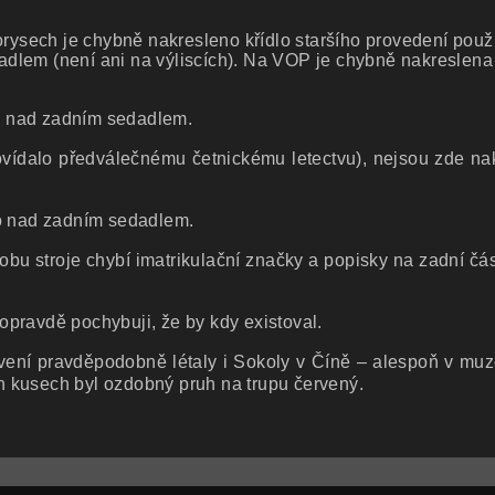
sech je chybně nakresleno křídlo staršího provedení použ
adlem (není ani na výliscích). Na VOP je chybně nakreslena
no nad zadním sedadlem.
povídalo předválečnému četnickému letectvu), nejsou zde n
kno nad zadním sedadlem.
obu stroje chybí imatrikulační značky a popisky na zadní čá
opravdě pochybuji, že by kdy existoval.
rvení pravděpodobně létaly i Sokoly v Číně – alespoň v mu
h kusech byl ozdobný pruh na trupu červený.