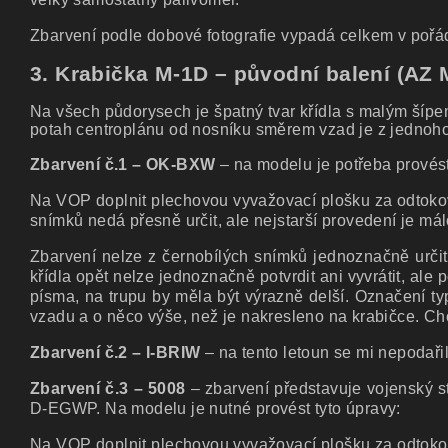
Zbarvení podle dobové fotografie vypadá celkem v pořád
3. Krabička M-1D – původní balení (AZ 
Na všech půdorysech je špatný tvar křídla s malým šípe
potah centroplánu od nosníku směrem vzad je z jednoho ku
Zbarvení č.1 – OK-BXW
– na modelu je potřeba provést
Na VOP doplnit plechovou vyvažovací plošku za odtokovo
snímků nedá přesně určit, ale nejstarší provedení je m
Zbarvení nelze z černobílých snímků jednoznačně určit
křídla opět nelze jednoznačně potvrdit ani vyvrátit, a
písma, na trupu by měla být výrazně delší. Označení t
vzadu a o něco výše, než je nakresleno na krabičce. Cho
Zbarvení č.2 – I-BRIW
– na tento letoun se mi nepodařil
Zbarvení č.3 – 5008
– zbarvení představuje vojenský s
D-EGWP. Na modelu je nutné provést tyto úpravy:
Na VOP doplnit plechovou vyvažovací plošku za odtokov