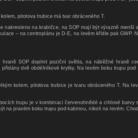
.
 kolem, pitotova trubice má tvar obráceného T.
je nakresleno na krabičce, na SOP mají být výrazně menší 
rikulace – na centroplánu je D-E, na levém křídle pak GWP.
hraně SOP doplnit poziční světla, na náběžné hraně cen
u přidány dvě obdélníkové krytky. Na levém boku trupu pod 
lkým kolem, pitotova trubice je tvaru obráceného T. Na lev
 bocích trupu je v kombinaci červenohnědé a cihlové barvy 
být na pravém boku trupu pod kabinou, nikoli na levém. Ch