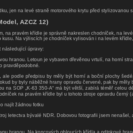
ku, jen na levé straně motorového krytu před stylizovanou 
Model, AZCZ 12)
m, na pravém křídle je správně nakreslen chodníček, na levé
su. Na výliscích je chodníček vylisován i na levém křídle, j
 následující úpravy:
u hranou. Letoun je vybaven dřevěnou vrtulí, na horní stran
álo pravděpodobné.
, ale podle předpisu by měly být horní a boční plochy šed
le pokud by byly náběžné hrany opravdu červené, pak by měly
ypu na SOP „K-63 350-A“ má být větší, zabírá téměř celou d
dníček na pravém křídle byl u tohoto stroje opravdu černý (
o najít žádnou fotku
troj letectva bývalé NDR. Dobovou fotografii jsem nenašel
ou hranou. Na koncových obloucích křídla a odtokové hraně