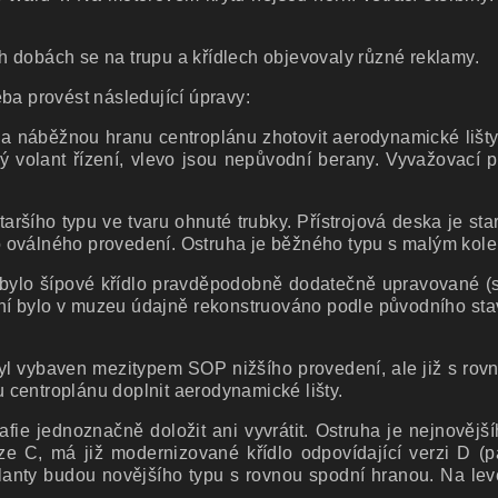
ích dobách se na trupu a křídlech objevovaly různé reklamy.
ba provést následující úpravy:
na náběžnou hranu centroplánu zhotovit aerodynamické lišty
ý volant řízení, vlevo jsou nepůvodní berany. Vyvažovací
aršího typu ve tvaru ohnuté trubky. Přístrojová deska je sta
šího oválného provedení. Ostruha je běžného typu s malým ko
ji bylo šípové křídlo pravděpodobně dodatečně upravované (
ení bylo v muzeu údajně rekonstruováno podle původního sta
byl vybaven mezitypem SOP nižšího provedení, ale již s rovn
 centroplánu doplnit aerodynamické lišty.
fie jednoznačně doložit ani vyvrátit. Ostruha je nejnovějš
ze C, má již modernizované křídlo odpovídající verzi D (
olanty budou novějšího typu s rovnou spodní hranou. Na lev