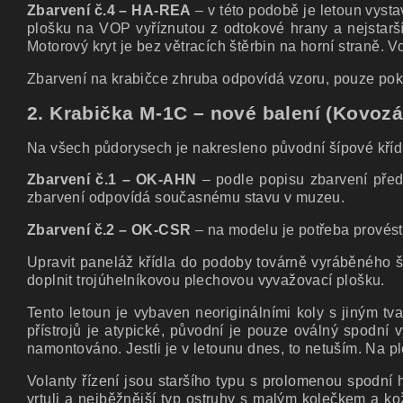
Zbarvení č.4 – HA-REA
– v této podobě je letoun vysta
plošku na VOP vyříznutou z odtokové hrany a nejstarší
Motorový kryt je bez větracích štěrbin na horní straně. V
Zbarvení na krabičce zhruba odpovídá vzoru, pouze pokli
2. Krabička M-1C – nové balení (Kovoz
Na všech půdorysech je nakresleno původní šípové křídl
Zbarvení č.1 – OK-AHN
– podle popisu zbarvení před
zbarvení odpovídá současnému stavu v muzeu.
Zbarvení č.2 – OK-CSR
– na modelu je potřeba provést
Upravit paneláž křídla do podoby továrně vyráběného š
doplnit trojúhelníkovou plechovou vyvažovací plošku.
Tento letoun je vybaven neoriginálními koly s jiným t
přístrojů je atypické, původní je pouze oválný spodní 
namontováno. Jestli je v letounu dnes, to netuším. Na p
Volanty řízení jsou staršího typu s prolomenou spodní 
vrtuli a nejběžnější typ ostruhy s malým kolečkem a ko