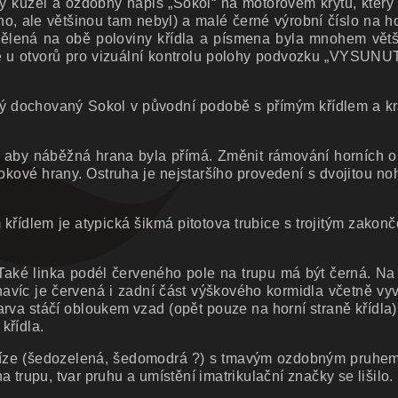
vý kužel a ozdobný nápis „Sokol“ na motorovém krytu, který
no, ale většinou tam nebyl) a malé černé výrobní číslo na h
a dělená na obě poloviny křídla a písmena byla mnohem vět
řídle u otvorů pro vizuální kontrolu polohy podvozku „VYSU
ediný dochovaný Sokol v původní podobě s přímým křídlem a 
 tak, aby náběžná hrana byla přímá. Změnit rámování horních 
okové hrany. Ostruha je nejstaršího provedení s dvojitou n
křídlem je atypická šikmá pitotova trubice s trojitým zakon
Také linka podél červeného pole na trupu má být černá. Na
íc je červená i zadní část výškového kormidla včetně vyv
va stáčí obloukem vzad (opět pouze na horní straně křídla)
křídla.
etalíze (šedozelená, šedomodrá ?) s tmavým ozdobným pruhe
rupu, tvar pruhu a umístění imatrikulační značky se lišilo.