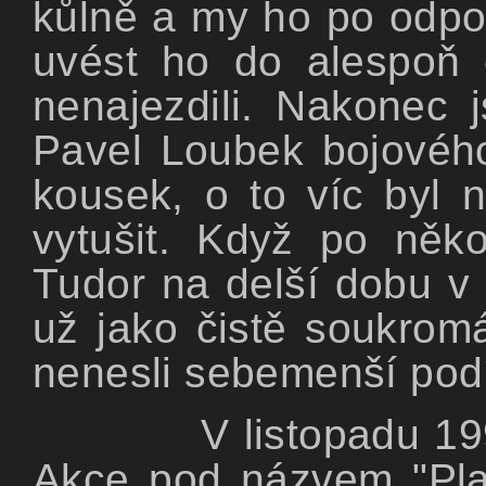
kůlně a my ho po odpo
uvést ho do alespoň 
nenajezdili. Nakonec 
Pavel Loubek bojového
kousek, o to víc byl 
vytušit. Když po něko
Tudor na delší dobu v 
už jako čistě soukromá
nenesli sebemenší podí
V listopadu 19
Akce pod názvem "Plas