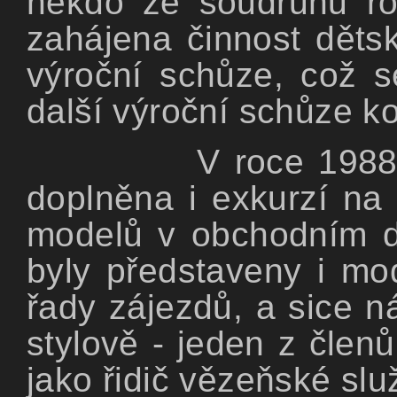
někdo ze soudruhů roz
zahájena činnost dětsk
výroční schůze, což s
další výroční schůze ko
V roce 1988 
doplněna i exkurzí na 
modelů v obchodním d
byly představeny i mod
řady zájezdů, a sice n
stylově - jeden z členů
jako řidič vězeňské slu