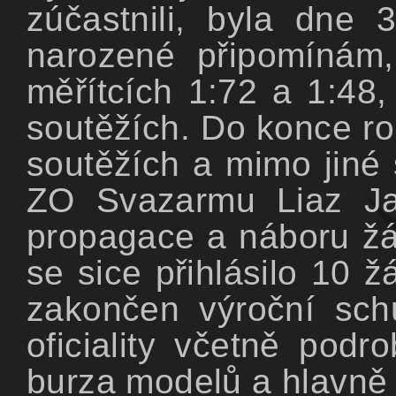
zúčastnili, byla dne
narozené připomínám,
měřítcích 1:72 a 1:48
soutěžích. Do konce rok
soutěžích a mimo jiné 
ZO Svazarmu Liaz Jab
propagace a náboru žá
se sice přihlásilo 10 
zakončen výroční sch
oficiality včetně podr
burza modelů a hlavně