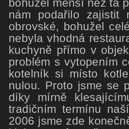
bohužel menší než ta p
nám podařilo zajistit
obrovské, bohužel celé
nebyla vhodná restaura
kuchyně přímo v objek
problém s vytopením c
kotelník si místo kotl
nulou. Proto jsme se p
díky mírně klesající
tradičním termínu naš
2006 jsme zde konečně v