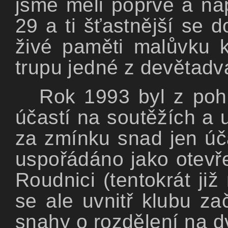
jsme měli poprvé a na
29 a ti šťastnější se 
živé paměti malůvku 
trupu jedné z devětadv
Rok 1993 byl z pohl
účastí na soutěžích a 
za zmínku snad jen úča
uspořádáno jako otevře
Roudnici (tentokrát ji
se ale uvnitř klubu za
snahy o rozdělení na d