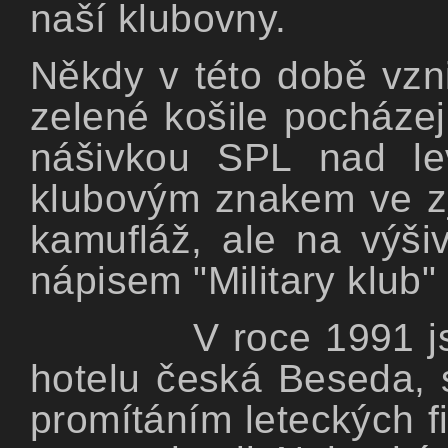
naší klubovny.
Někdy v této době vzni
zelené košile pocházej
nášivkou SPL nad l
klubovým znakem ve zj
kamufláž, ale na výš
nápisem "Military klub"
V roce 1991 j
hotelu česká Beseda, 
promítáním leteckých f