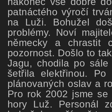
nakonec vše dobře do
patnáctého výročí trvá
na Luži. Bohužel do
problémy. Noví majite
německy a chrastit 
pozornost. Došlo to tak
Jagu, chodila po sále
šetřila elektřinou. P
plánovaných oslav a roz
Pro rok 2002 jsme se 
hory Luž. Personál zd