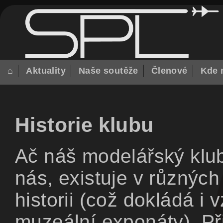
⌂
Aktuality
Naše soutěže
Členové
Kde 
Historie klubu
Ač náš modelářský klub
nás, existuje v různých
historii (což dokládá i 
muzeální exponáty). Př