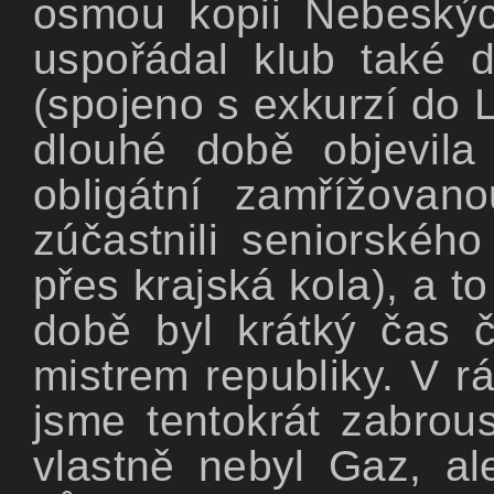
osmou kopii Nebeskýc
uspořádal klub také 
(spojeno s exkurzí do 
dlouhé době objevila
obligátní zamřížova
zúčastnili seniorského
přes krajská kola), a t
době byl krátký čas č
mistrem republiky. V r
jsme tentokrát zabrous
vlastně nebyl Gaz, al