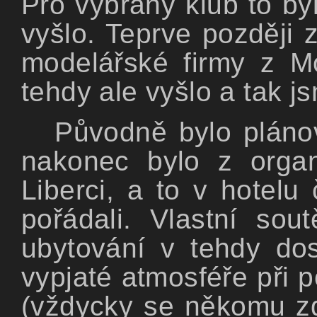
Pro vybraný klub to by
vyšlo. Teprve později
modelářské firmy z M
tehdy ale vyšlo a tak j
Původně bylo plánov
nakonec bylo z orga
Liberci, a to v hotelu
pořádali. Vlastní so
ubytování v tehdy do
vypjaté atmosféře při p
(vždycky se někomu zd