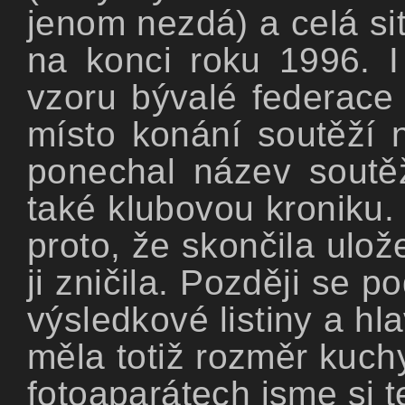
jenom nezdá) a celá si
na konci roku 1996. I
vzoru bývalé federace 
místo konání soutěží 
ponechal název soutěž
také klubovou kroniku. 
proto, že skončila ulo
ji zničila. Později se 
výsledkové listiny a hl
měla totiž rozměr kuch
fotoaparátech jsme si t