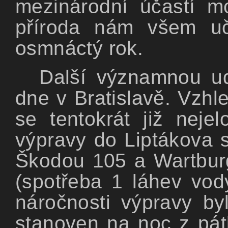
mezinárodní účastí m
příroda nám všem uč
osmnáctý rok.
Další významnou ud
dne v Bratislavě. Vzh
se tentokrát již nej
výpravy do Liptákova 
Škodou 105 a Wartburg
(spotřeba 1 láhev vo
náročnosti výpravy by
stanoven na noc z pátk