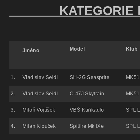
KATEGORIE NE
Model
Klub
Jméno
1.
Vladislav Seidl
SH-2G Seasprite
MK51
2.
Vladislav Seidl
C-47J Skytrain
MK51
3.
Miloň Vojtíšek
VBŠ Kuňkadlo
SPL L
4.
Milan Klouček
Spitfire Mk.IXe
SPL L