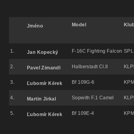
Model
Klu
Jméno
1.
F-16C Fighting Falcon
SPL 
Jan Kopecký
2.
Halberstadt Cl.II
KLP
Pavel Zimandl
3.
Bf 109G-6
KPM 
Ľubomír Kérek
4.
Sopwith F.1 Camel
KLP
Martin Jirkal
5.
Bf 109E-4
KPM 
Ľubomír Kérek