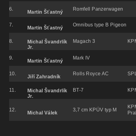
6.
Romfell Panzerwagen
Martin Šťastný
7.
Omnibus type B Pigeon
Martin Šťastný
8.
Magach 3
KPM
Michal Švandrlík
Jr.
9.
Mark IV
Martin Šťastný
10.
Rolls Royce AC
SPL
Jiří Zahradník
11.
BT-7
KPM
Michal Švandrlík
Jr.
KP
12.
3,7 cm KPÚV typ M
Pra
Michal Válek