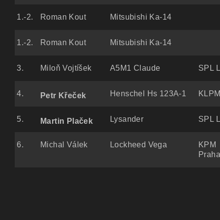
1.-2.
Roman Kout
Mitsubishi Ka-14
1.-2.
Roman Kout
Mitsubishi Ka-14
3.
Miloň Vojtíšek
A5M1 Claude
SPL L
4.
Henschel Hs 123A-1
KLPM 
Petr Křeček
5.
Lysander
SPL L
Martin Plaček
6.
Michal Válek
Lockheed Vega
KPM
Prah