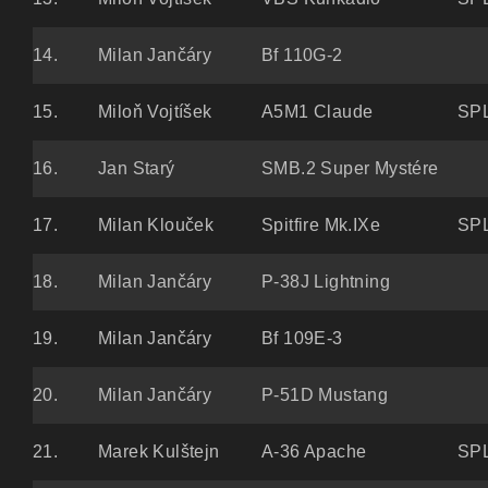
14.
Milan Jančáry
Bf 110G-2
15.
Miloň Vojtíšek
A5M1 Claude
SPL
16.
Jan Starý
SMB.2 Super Mystére
17.
Milan Klouček
Spitfire Mk.IXe
SPL
18.
Milan Jančáry
P-38J Lightning
19.
Milan Jančáry
Bf 109E-3
20.
Milan Jančáry
P-51D Mustang
21.
Marek Kulštejn
A-36 Apache
SPL