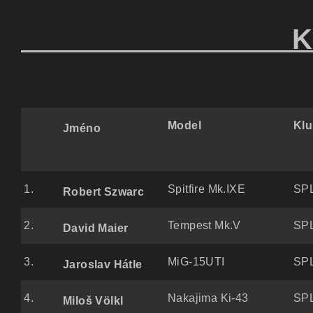
KATEG
Model
Kl
Jméno
1.
Spitfire Mk.IXE
SPL
Robert Szwarc
2.
Tempest Mk.V
SPL
David Maier
3.
MiG-15UTI
SPL
Jaroslav Hátle
4.
Nakajima Ki-43
SPL
Miloš Völkl