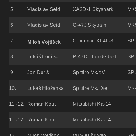
5.
Vladislav Seidl
XA2D-1 Skyshark
MK5
6.
Vladislav Seidl
C-47J Skytrain
MK5
7.
Grumman XF4F-3
SPL
Miloň Vojtíšek
8.
Lukáš Loučka
P-47D Thunderbolt
SPL
9.
Jan Ďuriš
Spitfire Mk.XVI
SPL
10.
Lukáš Hložanka
Spitfire Mk. IXe
MK4
11.-12.
Roman Kout
Mitsubishi Ka-14
11.-12.
Roman Kout
Mitsubishi Ka-14
13.
Miloň Vojtíšek
VBŠ Kuňkadlo
SPL