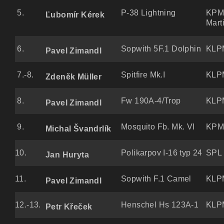
5.
P-38 Lightning
KP
Ľubomír Kérek
Mart
6.
Sopwith 5F.1 Dolphin
KLPM
Pavel Zimandl
7.-8.
Spitfire Mk.I
KLPM
Zdeněk Müller
8.
Fw 190A-4/Trop
KLPM
Pavel Zimandl
9.
Mosquito Fb. Mk. VI
KPM
Michal Švandrlík
10.
Polikarpov I-16 typ 24
SPL 
Jan Huryta
11.
Sopwith F.1 Camel
KLPM
Pavel Zimandl
12.-13.
Henschel Hs 123A-1
KLPM
Petr Křeček