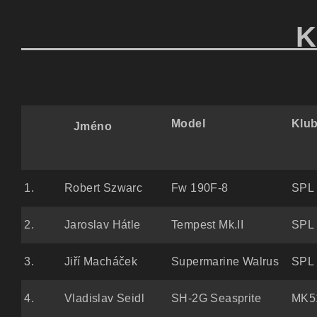
KATEG
Model
Klu
Jméno
1.
Robert Szwarc
Fw 190F-8
SPL 
2.
Jaroslav Hátle
Tempest Mk.II
SPL 
3.
Jiří Macháček
Supermarine Walrus
SPL 
4.
Vladislav Seidl
SH-2G Seasprite
MK5