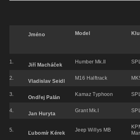
Model
Kl
Jméno
1.
Humber Mk.II
SPL
Jiří Macháček
2.
M16 Halftrack
MK5
Vladislav Seidl
3.
Kamaz Typhoon
SPL
Ondřej Palán
4.
Grant Mk.I
SPL
Jan Huryta
KP
5.
Jeep Willys MB
Mar
Ľubomír Kérek