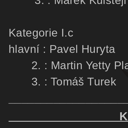
3. : Marek Ku
Kategorie I
hlavní : Pavel H
2. : Martin Yet
3. : Tomáš T
__________________
KATEG