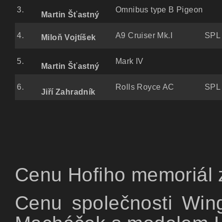
3.
Omnibus type B Pigeon
Martin Šťastný
4.
A9 Cruiser Mk.I
SPL 
Miloň Vojtíšek
5.
Mark IV
Martin Šťastný
6.
Rolls Royce AC
SPL 
Jiří Zahradník
Cenu Hofiho memoriál 
Cenu společnosti Win