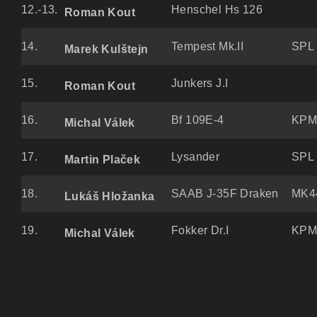
12.-13.
Henschel Hs 126
Roman Kout
14.
Tempest Mk.II
SPL 
Marek Kulštejn
15.
Junkers J.I
Roman Kout
16.
Bf 109E-4
KPM 
Michal Válek
17.
Lysander
SPL 
Martin Plaček
18.
SAAB J-35F Draken
MK44
Lukáš Hložanka
19.
Fokker Dr.I
KPM 
Michal Válek