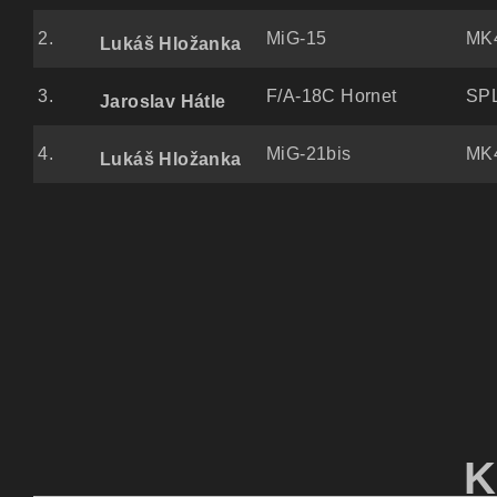
2.
MiG-15
MK4
Lukáš Hložanka
3.
F/A-18C Hornet
SPL
Jaroslav Hátle
4.
MiG-21bis
MK4
Lukáš Hložanka
KATEGO