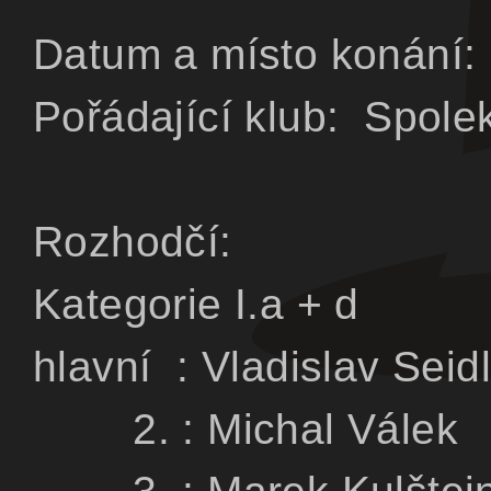
Datum a místo konání:
Pořádající klub: Spolek
Rozhodčí:
Kategorie I.a
+ d
Ka
hlavní : Vladis
2. : Michal 