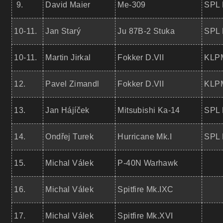
9.
David Maier
Me-309
SPL 
10-11.
Jan Starý
Ju 87B-2 Stuka
SPL 
10-11.
Martin Jirkal
Fokker D.VII
KLPM
12.
Pavel Zimandl
Fokker D.VII
KLPM
13.
Jan Hájíček
Mitsubishi Ka-14
SPL 
14.
Ondřej Turek
Hurricane Mk.I
SPL 
15.
Michal Válek
P-40N Warhawk
16.
Michal Válek
Spitfire Mk.IXC
17.
Michal Válek
Spitfire Mk.XVI