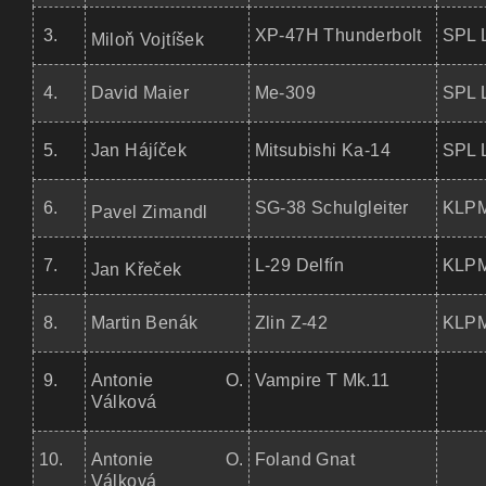
3.
XP-47H Thunderbolt
SPL 
Miloň Vojtíšek
4.
David Maier
Me-309
SPL 
5.
Jan Hájíček
Mitsubishi Ka-14
SPL 
6.
SG-38 Schulgleiter
KLPM
Pavel Zimandl
7.
L-29 Delfín
KLPM
Jan Křeček
8.
Martin Benák
Zlin Z-42
KLPM
9.
Antonie O.
Vampire T Mk.11
Válková
10.
Antonie O.
Foland Gnat
Válková