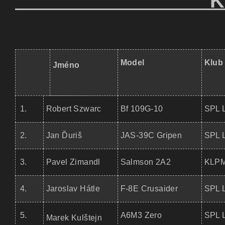
KATEG
Model
Klub
Jméno
1.
Robert Szwarc
Bf 109G-10
SPL 
2.
Jan Ďuriš
JAS-39C Gripen
SPL 
3.
Pavel Zimandl
Salmson 2A2
KLPM
4.
Jaroslav Hátle
F-8E Crusaider
SPL 
5.
A6M3 Zero
SPL 
Marek Kulštejn