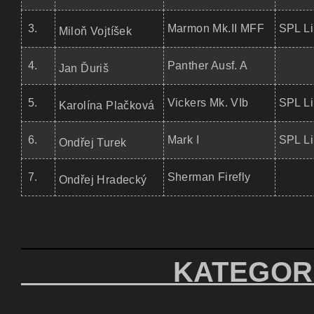
3.
Marmon Mk.II MFF
SPL Li
Miloň Vojtíšek
4.
Panther Ausf. A
Jan Ďuriš
5.
Vickers Mk. VIb
SPL Li
Karolína Plačková
6.
Mark I
SPL Li
Ondřej Turek
7.
Sherman Firefly
Ondřej Hradecký
KATEGORIE 