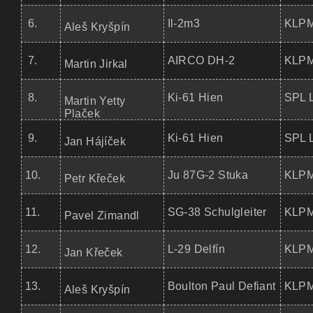
6.
Il-2m3
KLPM
Aleš Kryšpín
7.
AIRCO DH-2
KLPM
Martin Jirkal
8.
Ki-61 Hien
SPL 
Martin Yetty
Plaček
9.
Ki-61 Hien
SPL 
Jan Hájíček
10.
Ju 87G-2 Stuka
KLPM
Petr Křeček
11.
SG-38 Schulgleiter
KLPM
Pavel Zimandl
12.
L-29 Delfín
KLPM
Jan Křeček
13.
Boulton Paul Defiant
KLPM
Aleš Kryšpín