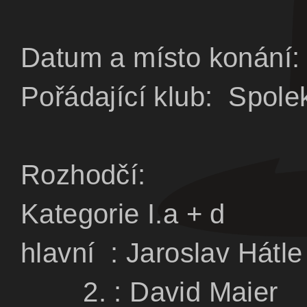
Datum a místo konání:
Pořádající klub: Spolek
Rozhodčí:
Kategorie I.a
+ d
Ka
hlavní : Jarosl
2. : David M