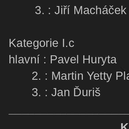
3. : Jiří Mac
Kategorie I
hlavní : Pavel H
2. : Martin Yet
3. : Jan Ďu
__________________
KATEG