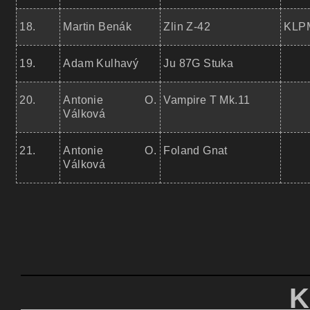
18.
Martin Benák
Zlin Z-42
KLPM
19.
Adam Kulhavý
Ju 87G Stuka
20.
Antonie O.
Vampire T Mk.11
Válková
21.
Antonie O.
Foland Gnat
Válková
KATEG