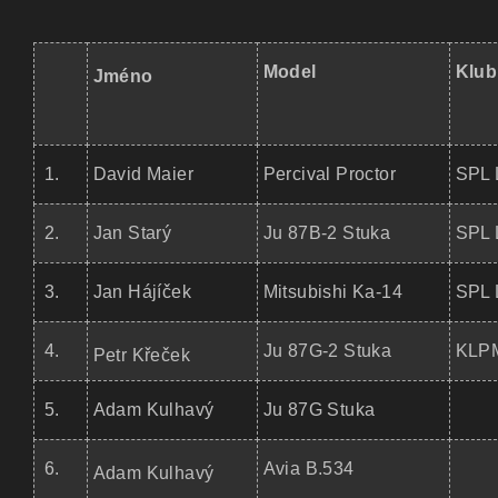
Model
Klub
Jméno
1.
David Maier
Percival Proctor
SPL 
2.
Jan Starý
Ju 87B-2 Stuka
SPL 
3.
Jan Hájíček
Mitsubishi Ka-14
SPL 
4.
Ju 87G-2 Stuka
KLPM
Petr Křeček
5.
Adam Kulhavý
Ju 87G Stuka
6.
Avia B.534
Adam Kulhavý