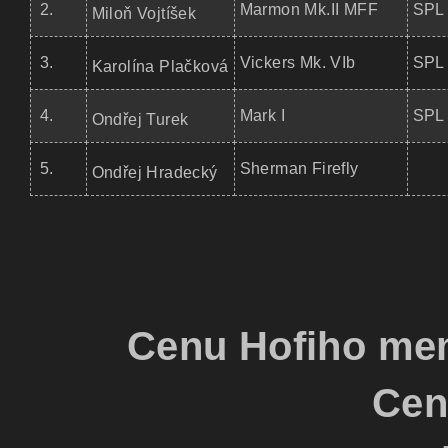
2.
Marmon Mk.II MFF
SPL 
Miloň Vojtíšek
3.
Vickers Mk. VIb
SPL 
Karolína Plačková
4.
Mark I
SPL 
Ondřej Turek
5.
Sherman Firefly
Ondřej Hradecký
Cenu Hofiho me
Cen