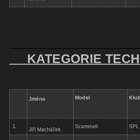
KATEGORIE TECH
Model
Klu
Jméno
1.
Scammell
SPL 
Jiří Macháček