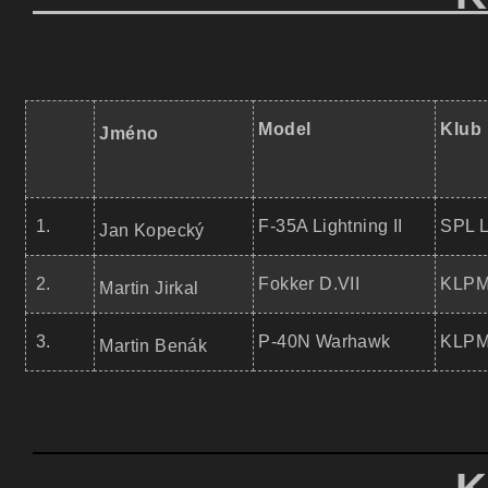
Model
Klub
Jméno
1.
F-35A Lightning II
SPL L
Jan Kopecký
2.
Fokker D.VII
KLPM 
Martin Jirkal
3.
P-40N Warhawk
KLPM 
Martin Benák