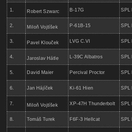
1.
B-17G
SPL 
Robert Szwarc
2.
P-61B-15
SPL 
Miloň Vojtíšek
3.
LVG C.VI
SPL 
Pavel Klouček
4.
L-39C Albatros
SPL 
Jaroslav Hátle
5.
David Maier
Percival Proctor
SPL 
6.
Jan Hájíček
Ki-61 Hien
SPL 
7.
XP-47H Thunderbolt
SPL 
Miloň Vojtíšek
8.
Tomáš Turek
F6F-3 Hellcat
SPL 