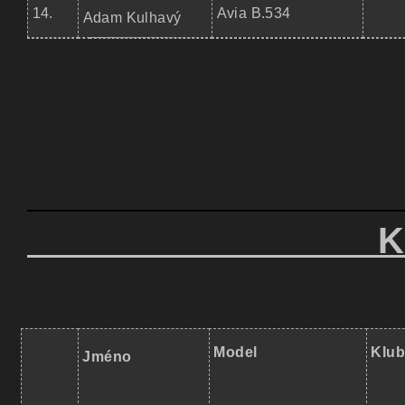
14.
Avia B.534
Adam Kulhavý
KATEG
Model
Klub
Jméno