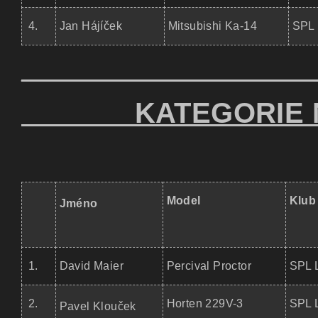
4.
Jan Hájíček
Mitsubishi Ka-14
SPL 
__________________
KATEGORIE NE
Model
Klub
Jméno
1.
David Maier
Percival Proctor
SPL 
2.
Horten 229V-3
SPL 
Pavel Klouček