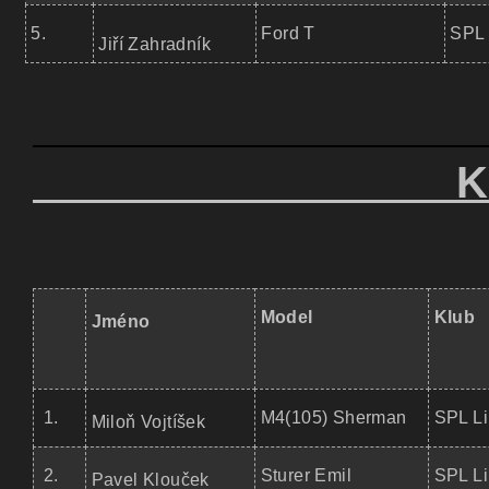
5.
Ford T
SPL 
Jiří Zahradník
KATEGO
Model
Klub
Jméno
1.
M4(105) Sherman
SPL Li
Miloň Vojtíšek
2.
Sturer Emil
SPL Li
Pavel Klouček