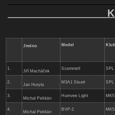
KATEGO
Model
Klu
Jméno
1.
Scammell
SPL 
Jiří Macháček
2.
M3A1 Stuart
SPL 
Jan Huryta
3.
Humvee Light
MK5
Michal Pelikán
4.
BVP-2
MK5
Michal Pelikán