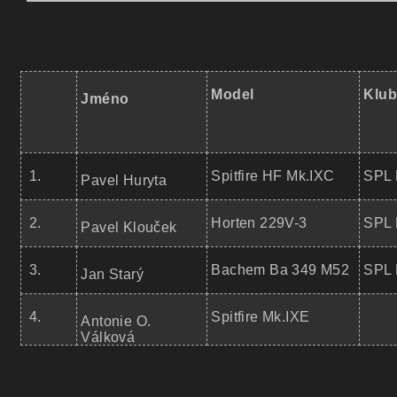
Model
Klub
Jméno
1.
Spitfire HF Mk.IXC
SPL 
Pavel Huryta
2.
Horten 229V-3
SPL 
Pavel Klouček
3.
Bachem Ba 349 M52
SPL 
Jan Starý
4.
Spitfire Mk.IXE
Antonie O.
Válková