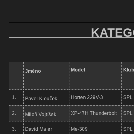
KATEGORI
Model
Klu
Jméno
1.
Horten 229V-3
SPL 
Pavel Klouček
2.
XP-47H Thunderbolt
SPL 
Miloň Vojtíšek
3.
David Maier
Me-309
SPL 